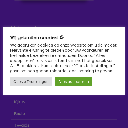
Volg ons!
Wij gebruiken cookies! 🍪
Volg Omroep Tilburg niet alleen hier, maar ook via social
We gebruiken cookies op onze website om u de meest
media!
relevante ervaring te bieden door uw voorkeuren en
herhaalde bezoeken te onthouden. Door op "Alles
accepteren" te klikken, stemt u in met het gebruik van
ALLE cookies. U kunt echter naar "Cookie-instellingen"
gaan om een ​​gecontroleerde toestemming te geven.
Cookie Instellingen
Alles accepteren
Radio & TV
Kijk tv
Radio
TV-gids