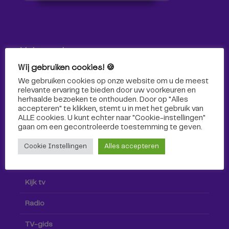
Volg ons!
Wij gebruiken cookies! 🍪
Volg Omroep Tilburg niet alleen hier, maar ook via social
We gebruiken cookies op onze website om u de meest
media!
relevante ervaring te bieden door uw voorkeuren en
herhaalde bezoeken te onthouden. Door op "Alles
accepteren" te klikken, stemt u in met het gebruik van
ALLE cookies. U kunt echter naar "Cookie-instellingen"
gaan om een ​​gecontroleerde toestemming te geven.
Cookie Instellingen
Alles accepteren
Radio & TV
Kijk tv
Radio
TV-gids