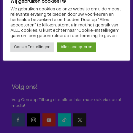
Wij gebruiken cookies! 🍪
Sport
We gebruiken cookies op onze website om u de meest
relevante ervaring te bieden door uw voorkeuren en
herhaalde bezoeken te onthouden. Door op "Alles
accepteren" te klikken, stemt u in met het gebruik van
ALLE cookies. U kunt echter naar "Cookie-instellingen"
gaan om een ​​gecontroleerde toestemming te geven.
Cookie Instellingen
Alles accepteren
Volg ons!
Volg Omroep Tilburg niet alleen hier, maar ook via social
media!