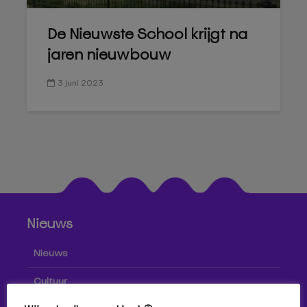
De Nieuwste School krijgt na
jaren nieuwbouw
3 juni 2023
Nieuws
Nieuws
Cultuur