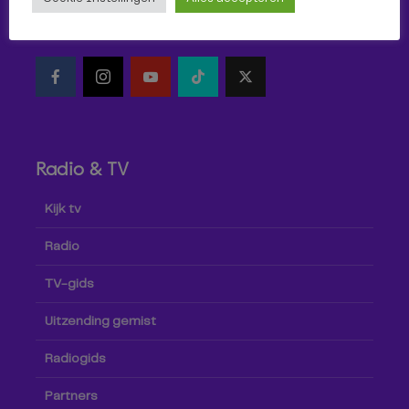
Volg Omroep Tilburg niet alleen hier, maar ook via social
media!
Radio & TV
Kijk tv
Radio
TV-gids
Uitzending gemist
Radiogids
Partners