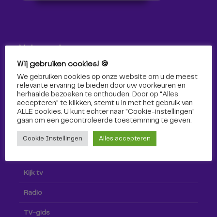
Volg ons!
Wij gebruiken cookies! 🍪
Volg Omroep Tilburg niet alleen hier, maar ook via social
We gebruiken cookies op onze website om u de meest
media!
relevante ervaring te bieden door uw voorkeuren en
herhaalde bezoeken te onthouden. Door op "Alles
accepteren" te klikken, stemt u in met het gebruik van
ALLE cookies. U kunt echter naar "Cookie-instellingen"
gaan om een ​​gecontroleerde toestemming te geven.
Cookie Instellingen
Alles accepteren
Radio & TV
Kijk tv
Radio
TV-gids