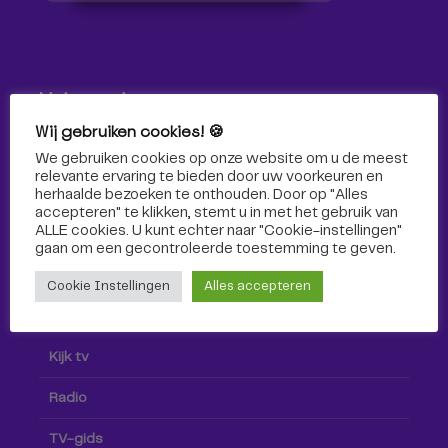
Volg ons!
Wij gebruiken cookies! 🍪
Volg Omroep Tilburg niet alleen hier, maar ook via social
We gebruiken cookies op onze website om u de meest
media!
relevante ervaring te bieden door uw voorkeuren en
herhaalde bezoeken te onthouden. Door op "Alles
accepteren" te klikken, stemt u in met het gebruik van
ALLE cookies. U kunt echter naar "Cookie-instellingen"
gaan om een ​​gecontroleerde toestemming te geven.
Cookie Instellingen
Alles accepteren
Radio & TV
Kijk tv
Radio
TV-gids