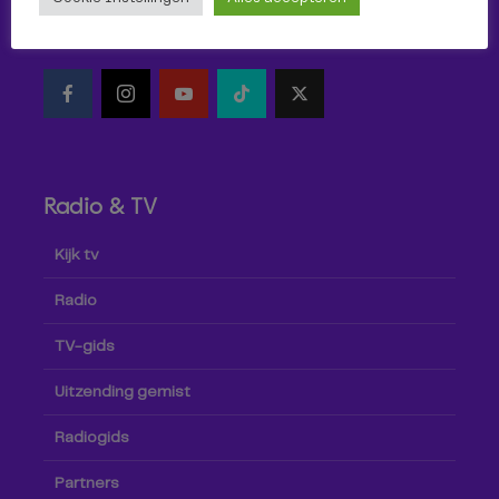
Volg Omroep Tilburg niet alleen hier, maar ook via social
media!
Radio & TV
Kijk tv
Radio
TV-gids
Uitzending gemist
Radiogids
Partners