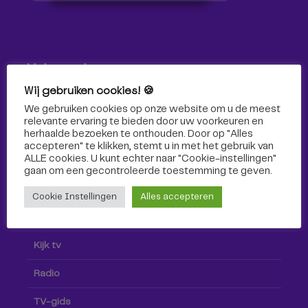
Volg ons!
Wij gebruiken cookies! 🍪
Volg Omroep Tilburg niet alleen hier, maar ook via social
We gebruiken cookies op onze website om u de meest
media!
relevante ervaring te bieden door uw voorkeuren en
herhaalde bezoeken te onthouden. Door op "Alles
accepteren" te klikken, stemt u in met het gebruik van
ALLE cookies. U kunt echter naar "Cookie-instellingen"
gaan om een ​​gecontroleerde toestemming te geven.
Cookie Instellingen
Alles accepteren
Radio & TV
Kijk tv
Radio
TV-gids