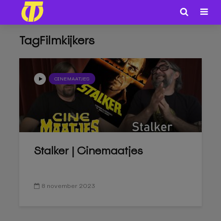
TagFilmkijkers
CINEMAATJES
Stalker | Cinemaatjes
8 november 2023