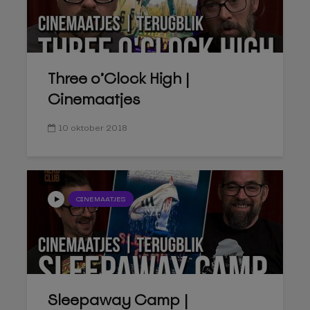
Three o’Clock High |
Cinemaatjes
10 oktober 2018
CINEMAATJES
Sleepaway Camp |