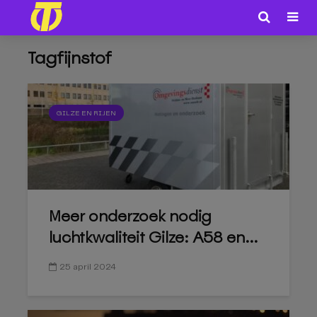
Tagfijnstof
GILZE EN RIJEN
Meer onderzoek nodig
luchtkwaliteit Gilze: A58 en...
25 april 2024