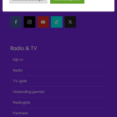
Volg Omroep Tilburg niet alleen hier, maar ook via social
media!
Radio & TV
Kijk tv
Radio
TV-gids
Uitzending gemist
Radiogids
Partners