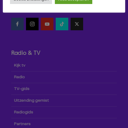
Volg Omroep Tilburg niet alleen hier, maar ook via social
media!
Radio & TV
Kijk tv
Radio
TV-gids
Uitzending gemist
Radiogids
Partners