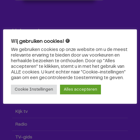
Volg ons!
Wij gebruiken cookies! 🍪
Volg Omroep Tilburg niet alleen hier, maar ook via social
We gebruiken cookies op onze website om u de meest
media!
relevante ervaring te bieden door uw voorkeuren en
herhaalde bezoeken te onthouden. Door op "Alles
accepteren" te klikken, stemt u in met het gebruik van
ALLE cookies. U kunt echter naar "Cookie-instellingen"
gaan om een ​​gecontroleerde toestemming te geven.
Cookie Instellingen
Alles accepteren
Radio & TV
Kijk tv
Radio
TV-gids