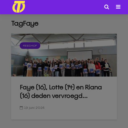
TagFaye
REESHOF
Faye (16), Lotte (14) en Riana
(16) deden vervroegd...
19 juni 2024