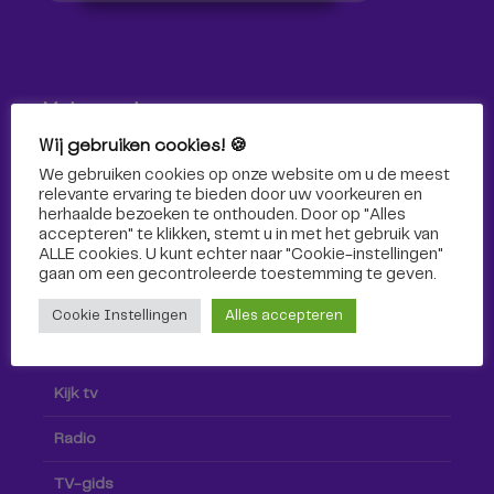
Volg ons!
Wij gebruiken cookies! 🍪
Volg Omroep Tilburg niet alleen hier, maar ook via social
We gebruiken cookies op onze website om u de meest
media!
relevante ervaring te bieden door uw voorkeuren en
herhaalde bezoeken te onthouden. Door op "Alles
accepteren" te klikken, stemt u in met het gebruik van
ALLE cookies. U kunt echter naar "Cookie-instellingen"
gaan om een ​​gecontroleerde toestemming te geven.
Cookie Instellingen
Alles accepteren
Radio & TV
Kijk tv
Radio
TV-gids