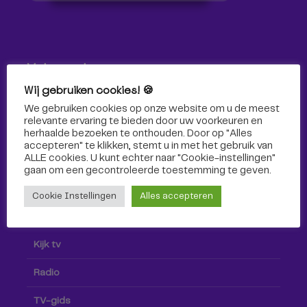
Volg ons!
Wij gebruiken cookies! 🍪
Volg Omroep Tilburg niet alleen hier, maar ook via social
We gebruiken cookies op onze website om u de meest
media!
relevante ervaring te bieden door uw voorkeuren en
herhaalde bezoeken te onthouden. Door op "Alles
accepteren" te klikken, stemt u in met het gebruik van
ALLE cookies. U kunt echter naar "Cookie-instellingen"
gaan om een ​​gecontroleerde toestemming te geven.
Cookie Instellingen
Alles accepteren
Radio & TV
Kijk tv
Radio
TV-gids