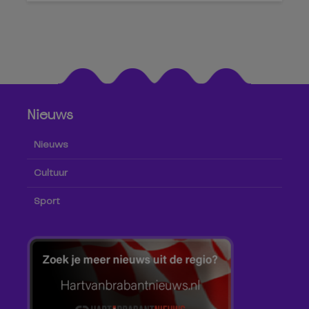
Nieuws
Nieuws
Cultuur
Sport