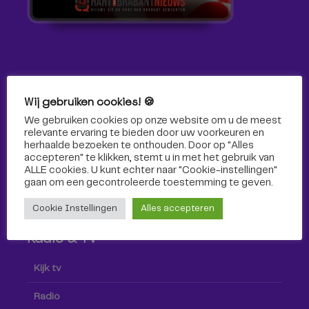
Volg ons!
Wij gebruiken cookies! 🍪
We gebruiken cookies op onze website om u de meest
Volg Omroep Tilburg niet alleen hier, maar ook via social
relevante ervaring te bieden door uw voorkeuren en
media!
herhaalde bezoeken te onthouden. Door op "Alles
accepteren" te klikken, stemt u in met het gebruik van
ALLE cookies. U kunt echter naar "Cookie-instellingen"
gaan om een ​​gecontroleerde toestemming te geven.
Cookie Instellingen
Alles accepteren
Radio & TV
Kijk tv
Radio