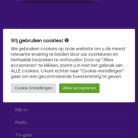
Volg ons!
Wij gebruiken cookies! 🍪
Volg Omroep Tilburg niet alleen hier, maar ook via social
We gebruiken cookies op onze website om u de meest
media!
relevante ervaring te bieden door uw voorkeuren en
herhaalde bezoeken te onthouden. Door op "Alles
accepteren" te klikken, stemt u in met het gebruik van
ALLE cookies. U kunt echter naar "Cookie-instellingen"
gaan om een ​​gecontroleerde toestemming te geven.
Cookie Instellingen
Alles accepteren
Radio & TV
Kijk tv
Radio
TV-gids