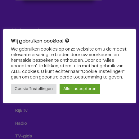
Volg ons!
Wij gebruiken cookies! 🍪
Volg Omroep Tilburg niet alleen hier, maar ook via social
We gebruiken cookies op onze website om u de meest
media!
relevante ervaring te bieden door uw voorkeuren en
herhaalde bezoeken te onthouden. Door op "Alles
accepteren" te klikken, stemt u in met het gebruik van
ALLE cookies. U kunt echter naar "Cookie-instellingen"
gaan om een ​​gecontroleerde toestemming te geven.
Cookie Instellingen
Alles accepteren
Radio & TV
Kijk tv
Radio
TV-gids