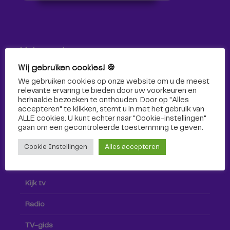
Volg ons!
Wij gebruiken cookies! 🍪
Volg Omroep Tilburg niet alleen hier, maar ook via social
We gebruiken cookies op onze website om u de meest
media!
relevante ervaring te bieden door uw voorkeuren en
herhaalde bezoeken te onthouden. Door op "Alles
accepteren" te klikken, stemt u in met het gebruik van
ALLE cookies. U kunt echter naar "Cookie-instellingen"
gaan om een ​​gecontroleerde toestemming te geven.
Cookie Instellingen
Alles accepteren
Radio & TV
Kijk tv
Radio
TV-gids