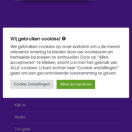
Volg ons!
Wij gebruiken cookies! 🍪
Volg Omroep Tilburg niet alleen hier, maar ook via social
We gebruiken cookies op onze website om u de meest
media!
relevante ervaring te bieden door uw voorkeuren en
herhaalde bezoeken te onthouden. Door op "Alles
accepteren" te klikken, stemt u in met het gebruik van
ALLE cookies. U kunt echter naar "Cookie-instellingen"
gaan om een ​​gecontroleerde toestemming te geven.
Cookie Instellingen
Alles accepteren
Radio & TV
Kijk tv
Radio
TV-gids