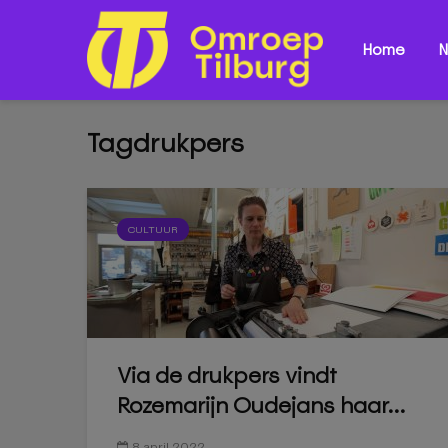
Home
N
Tagdrukpers
CULTUUR
Via de drukpers vindt
Rozemarijn Oudejans haar...
8 april 2022