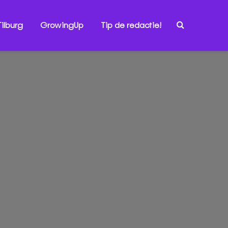
ilburg
GrowingUp
Tip de redactie!