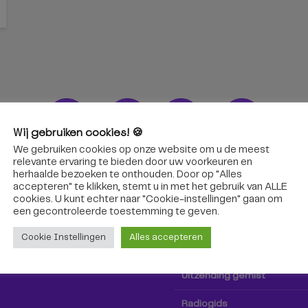
Wij gebruiken cookies! 🍪
We gebruiken cookies op onze website om u de meest
ons!
Radio & TV
relevante ervaring te bieden door uw voorkeuren en
herhaalde bezoeken te onthouden. Door op "Alles
accepteren" te klikken, stemt u in met het gebruik van ALLE
oep Tilburg niet alleen hier,
Kijk tv
cookies. U kunt echter naar "Cookie-instellingen" gaan om
k via social media!
een ​​gecontroleerde toestemming te geven.
Radio
Cookie Instellingen
Alles accepteren
TV-gids
Uitzending gemist
Radiogids