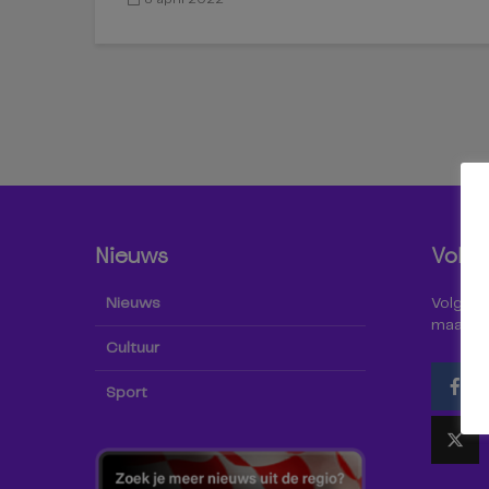
Nieuws
Volg 
Nieuws
Volg Omr
maar oo
Cultuur
Sport