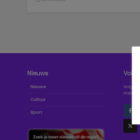
Nieuws
Volg 
Nieuws
Volg Omr
maar oo
Cultuur
Sport