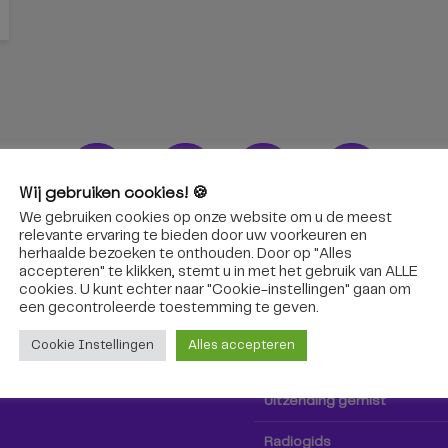
Wij gebruiken cookies! 🍪
We gebruiken cookies op onze website om u de meest
ons!
Radio & TV
relevante ervaring te bieden door uw voorkeuren en
herhaalde bezoeken te onthouden. Door op "Alles
accepteren" te klikken, stemt u in met het gebruik van ALLE
oep Tilburg niet alleen hier,
Kijk tv
cookies. U kunt echter naar "Cookie-instellingen" gaan om
k via social media!
een ​​gecontroleerde toestemming te geven.
Radio
Cookie Instellingen
Alles accepteren
TV-gids
Uitzending gemist
Radiogids