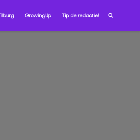
ilburg
GrowingUp
Tip de redactie!