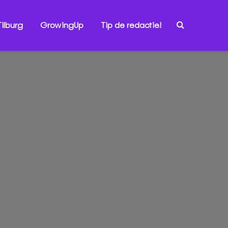
ilburg
GrowingUp
Tip de redactie!