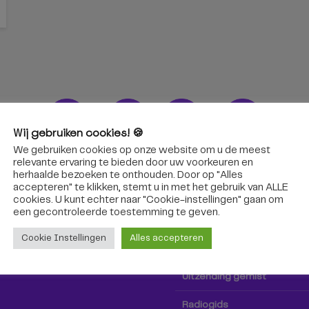
Wij gebruiken cookies! 🍪
We gebruiken cookies op onze website om u de meest
ons!
Radio & TV
relevante ervaring te bieden door uw voorkeuren en
herhaalde bezoeken te onthouden. Door op "Alles
accepteren" te klikken, stemt u in met het gebruik van ALLE
oep Tilburg niet alleen hier,
Kijk tv
cookies. U kunt echter naar "Cookie-instellingen" gaan om
k via social media!
een ​​gecontroleerde toestemming te geven.
Radio
Cookie Instellingen
Alles accepteren
TV-gids
Uitzending gemist
Radiogids