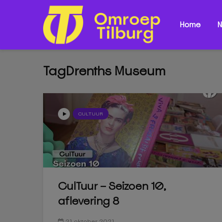
Home
N
TagDrenths Museum
CULTUUR
CulTuur – Seizoen 10,
aflevering 8
21 oktober 2021