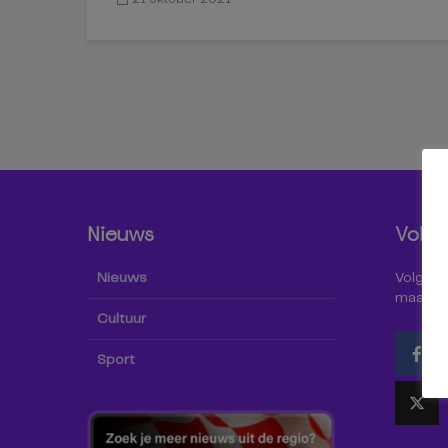
Nieuws
Volg 
Nieuws
Volg Omr
maar oo
Cultuur
Sport