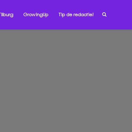
ilburg
GrowingUp
Tip de redactie!