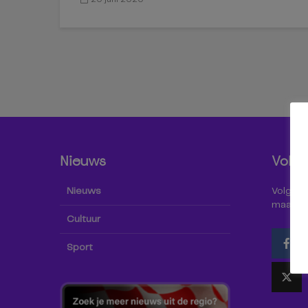
Nieuws
Volg 
Nieuws
Volg Omr
maar oo
Cultuur
Sport