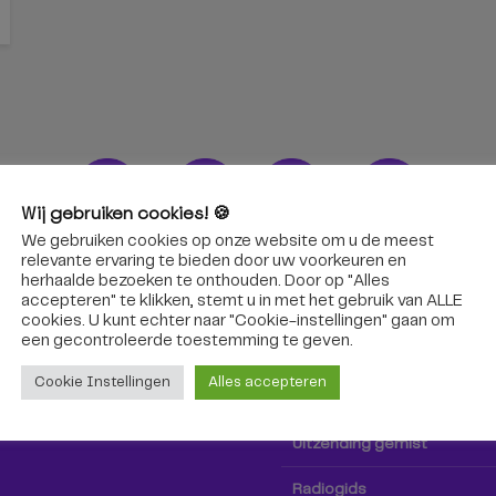
Wij gebruiken cookies! 🍪
We gebruiken cookies op onze website om u de meest
ons!
Radio & TV
relevante ervaring te bieden door uw voorkeuren en
herhaalde bezoeken te onthouden. Door op "Alles
accepteren" te klikken, stemt u in met het gebruik van ALLE
oep Tilburg niet alleen hier,
Kijk tv
cookies. U kunt echter naar "Cookie-instellingen" gaan om
k via social media!
een ​​gecontroleerde toestemming te geven.
Radio
Cookie Instellingen
Alles accepteren
TV-gids
Uitzending gemist
Radiogids