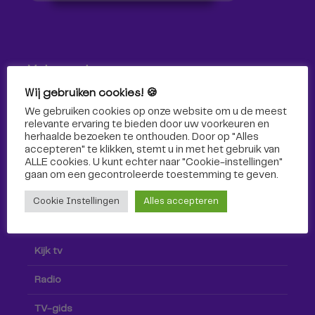
Volg ons!
Wij gebruiken cookies! 🍪
Volg Omroep Tilburg niet alleen hier, maar ook via social
We gebruiken cookies op onze website om u de meest
media!
relevante ervaring te bieden door uw voorkeuren en
herhaalde bezoeken te onthouden. Door op "Alles
accepteren" te klikken, stemt u in met het gebruik van
ALLE cookies. U kunt echter naar "Cookie-instellingen"
gaan om een ​​gecontroleerde toestemming te geven.
Cookie Instellingen
Alles accepteren
Radio & TV
Kijk tv
Radio
TV-gids