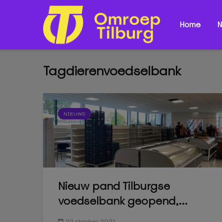
Home
N
Tagdierenvoedselbank
NIEUWS
Nieuw pand Tilburgse
voedselbank geopend,...
22 oktober 2021