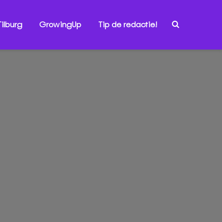
ilburg
GrowingUp
Tip de redactie!