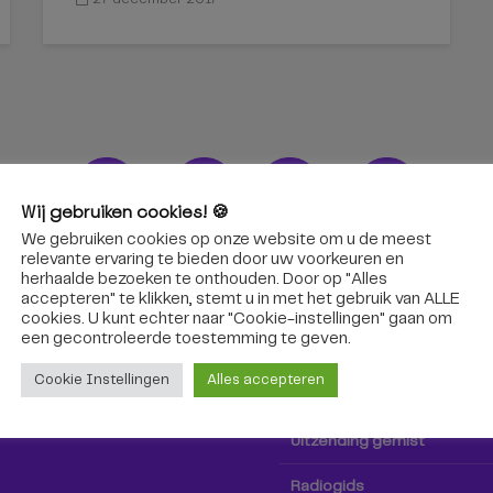
Wij gebruiken cookies! 🍪
We gebruiken cookies op onze website om u de meest
ons!
Radio & TV
relevante ervaring te bieden door uw voorkeuren en
herhaalde bezoeken te onthouden. Door op "Alles
accepteren" te klikken, stemt u in met het gebruik van ALLE
oep Tilburg niet alleen hier,
Kijk tv
cookies. U kunt echter naar "Cookie-instellingen" gaan om
k via social media!
een ​​gecontroleerde toestemming te geven.
Radio
Cookie Instellingen
Alles accepteren
TV-gids
Uitzending gemist
Radiogids