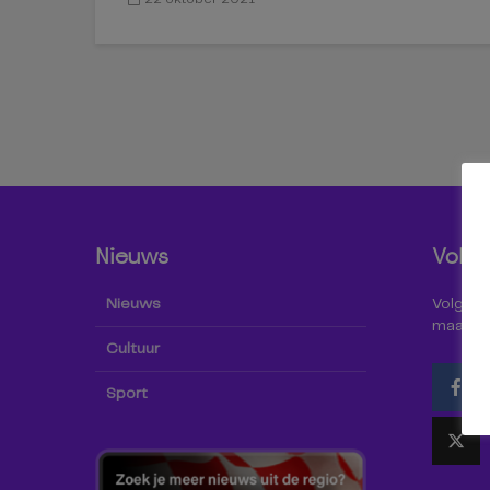
Nieuws
Volg 
Nieuws
Volg Omr
maar oo
Cultuur
Sport