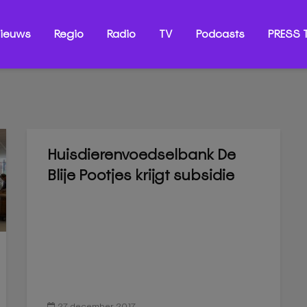
ieuws
Regio
Radio
TV
Podcasts
PRESS T
Huisdierenvoedselbank De
Blije Pootjes krijgt subsidie
27 december 2017