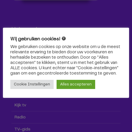
Volg ons!
Wij gebruiken cookies! 🍪
Volg Omroep Tilburg niet alleen hier, maar ook via social
We gebruiken cookies op onze website om u de meest
media!
relevante ervaring te bieden door uw voorkeuren en
herhaalde bezoeken te onthouden. Door op "Alles
accepteren" te klikken, stemt u in met het gebruik van
ALLE cookies. U kunt echter naar "Cookie-instellingen"
gaan om een ​​gecontroleerde toestemming te geven.
Cookie Instellingen
Alles accepteren
Radio & TV
Kijk tv
Radio
TV-gids