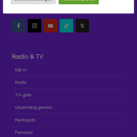
Volg Omroep Tilburg niet alleen hier, maar ook via social
media!
Radio & TV
Kijk tv
Radio
TV-gids
Uitzending gemist
Radiogids
Partners