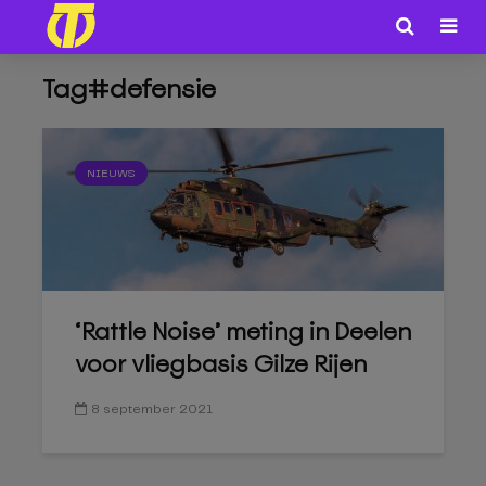
Tag#defensie
NIEUWS
‘Rattle Noise’ meting in Deelen
voor vliegbasis Gilze Rijen
8 september 2021