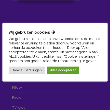
Volg ons!
Wij gebruiken cookies! 🍪
Volg Omroep Tilburg niet alleen hier, maar ook via social
We gebruiken cookies op onze website om u de meest
media!
relevante ervaring te bieden door uw voorkeuren en
herhaalde bezoeken te onthouden. Door op "Alles
accepteren" te klikken, stemt u in met het gebruik van
ALLE cookies. U kunt echter naar "Cookie-instellingen"
gaan om een ​​gecontroleerde toestemming te geven.
Cookie Instellingen
Alles accepteren
Radio & TV
Kijk tv
Radio
TV-gids