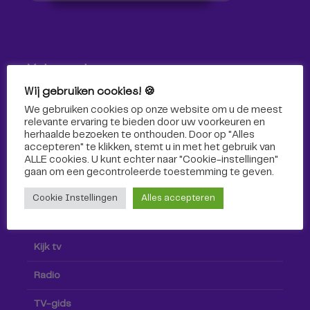
Volg ons!
Wij gebruiken cookies! 🍪
Volg Omroep Tilburg niet alleen hier, maar ook via social
We gebruiken cookies op onze website om u de meest
media!
relevante ervaring te bieden door uw voorkeuren en
herhaalde bezoeken te onthouden. Door op "Alles
accepteren" te klikken, stemt u in met het gebruik van
ALLE cookies. U kunt echter naar "Cookie-instellingen"
gaan om een ​​gecontroleerde toestemming te geven.
Cookie Instellingen
Alles accepteren
Radio & TV
Kijk tv
Radio
TV-gids