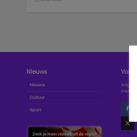
Nieuws
Volg 
Nieuws
Volg Omr
maar oo
Cultuur
Sport