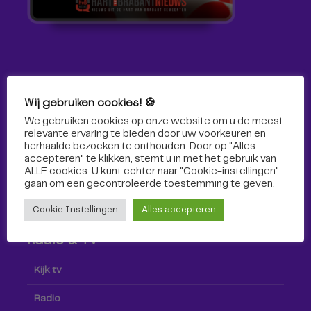
Volg ons!
Wij gebruiken cookies! 🍪
We gebruiken cookies op onze website om u de meest
Volg Omroep Tilburg niet alleen hier, maar ook via social
relevante ervaring te bieden door uw voorkeuren en
media!
herhaalde bezoeken te onthouden. Door op "Alles
accepteren" te klikken, stemt u in met het gebruik van
ALLE cookies. U kunt echter naar "Cookie-instellingen"
gaan om een ​​gecontroleerde toestemming te geven.
Cookie Instellingen
Alles accepteren
Radio & TV
Kijk tv
Radio