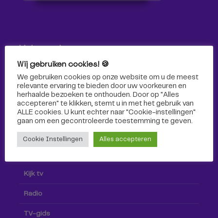
Volg ons!
Wij gebruiken cookies! 🍪
Volg Omroep Tilburg niet alleen hier, maar ook via social
We gebruiken cookies op onze website om u de meest
media!
relevante ervaring te bieden door uw voorkeuren en
herhaalde bezoeken te onthouden. Door op "Alles
accepteren" te klikken, stemt u in met het gebruik van
ALLE cookies. U kunt echter naar "Cookie-instellingen"
gaan om een ​​gecontroleerde toestemming te geven.
Cookie Instellingen
Alles accepteren
Radio & TV
Kijk tv
Radio
TV-gids