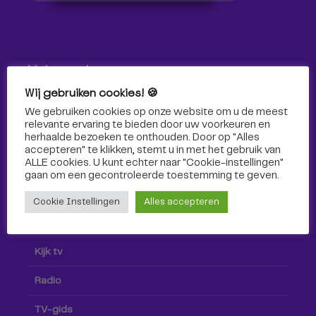
Volg ons!
Wij gebruiken cookies! 🍪
Volg Omroep Tilburg niet alleen hier, maar ook via social
We gebruiken cookies op onze website om u de meest
media!
relevante ervaring te bieden door uw voorkeuren en
herhaalde bezoeken te onthouden. Door op "Alles
accepteren" te klikken, stemt u in met het gebruik van
ALLE cookies. U kunt echter naar "Cookie-instellingen"
gaan om een ​​gecontroleerde toestemming te geven.
Cookie Instellingen
Alles accepteren
Radio & TV
Kijk tv
Radio
TV-gids