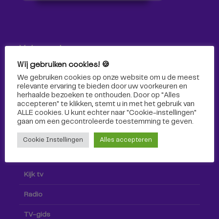
Volg ons!
Wij gebruiken cookies! 🍪
Volg Omroep Tilburg niet alleen hier, maar ook via social
We gebruiken cookies op onze website om u de meest
media!
relevante ervaring te bieden door uw voorkeuren en
herhaalde bezoeken te onthouden. Door op "Alles
accepteren" te klikken, stemt u in met het gebruik van
ALLE cookies. U kunt echter naar "Cookie-instellingen"
gaan om een ​​gecontroleerde toestemming te geven.
Cookie Instellingen
Alles accepteren
Radio & TV
Kijk tv
Radio
TV-gids