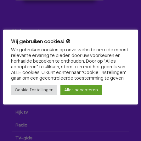
Volg ons!
Wij gebruiken cookies! 🍪
Volg Omroep Tilburg niet alleen hier, maar ook via social
We gebruiken cookies op onze website om u de meest
media!
relevante ervaring te bieden door uw voorkeuren en
herhaalde bezoeken te onthouden. Door op "Alles
accepteren" te klikken, stemt u in met het gebruik van
ALLE cookies. U kunt echter naar "Cookie-instellingen"
gaan om een ​​gecontroleerde toestemming te geven.
Cookie Instellingen
Alles accepteren
Radio & TV
Kijk tv
Radio
TV-gids