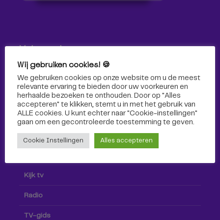
Volg ons!
Wij gebruiken cookies! 🍪
Volg Omroep Tilburg niet alleen hier, maar ook via social
We gebruiken cookies op onze website om u de meest
media!
relevante ervaring te bieden door uw voorkeuren en
herhaalde bezoeken te onthouden. Door op "Alles
accepteren" te klikken, stemt u in met het gebruik van
ALLE cookies. U kunt echter naar "Cookie-instellingen"
gaan om een ​​gecontroleerde toestemming te geven.
Cookie Instellingen
Alles accepteren
Radio & TV
Kijk tv
Radio
TV-gids