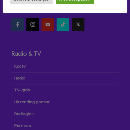
Volg Omroep Tilburg niet alleen hier, maar ook via social
media!
Radio & TV
Kijk tv
Radio
TV-gids
Uitzending gemist
Radiogids
Partners