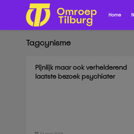
Home
N
Tagcynisme
Pijnlijk maar ook verhelderend
laatste bezoek psychiater
10 april 2019