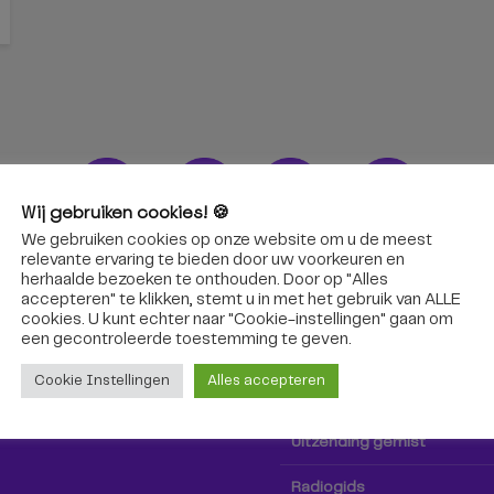
Wij gebruiken cookies! 🍪
We gebruiken cookies op onze website om u de meest
ons!
Radio & TV
relevante ervaring te bieden door uw voorkeuren en
herhaalde bezoeken te onthouden. Door op "Alles
accepteren" te klikken, stemt u in met het gebruik van ALLE
oep Tilburg niet alleen hier,
Kijk tv
cookies. U kunt echter naar "Cookie-instellingen" gaan om
k via social media!
een ​​gecontroleerde toestemming te geven.
Radio
Cookie Instellingen
Alles accepteren
TV-gids
Uitzending gemist
Radiogids