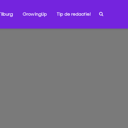
ilburg
GrowingUp
Tip de redactie!