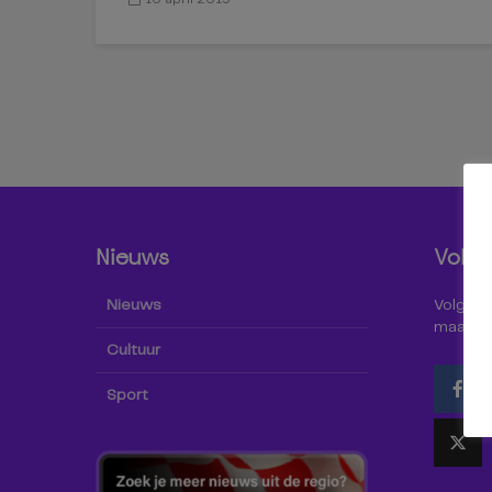
Nieuws
Volg 
Nieuws
Volg Omr
maar oo
Cultuur
Sport