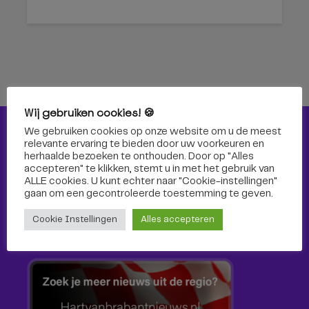
Wij gebruiken cookies! 🍪
We gebruiken cookies op onze website om u de meest
Nieuws
relevante ervaring te bieden door uw voorkeuren en
herhaalde bezoeken te onthouden. Door op "Alles
Nieuws
accepteren" te klikken, stemt u in met het gebruik van
ALLE cookies. U kunt echter naar "Cookie-instellingen"
gaan om een ​​gecontroleerde toestemming te geven.
Cultuur
Cookie Instellingen
Alles accepteren
Sport