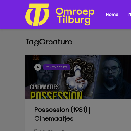
Home
N
TagCreature
CINEMAATJES
Possession (1981) |
Cinemaatjes
5 februari 2019