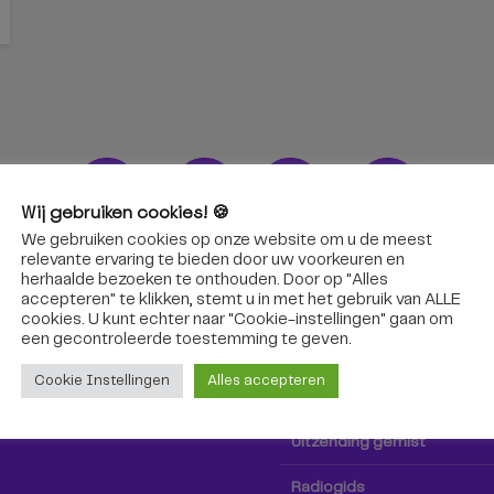
Wij gebruiken cookies! 🍪
We gebruiken cookies op onze website om u de meest
ons!
Radio & TV
relevante ervaring te bieden door uw voorkeuren en
herhaalde bezoeken te onthouden. Door op "Alles
accepteren" te klikken, stemt u in met het gebruik van ALLE
oep Tilburg niet alleen hier,
Kijk tv
cookies. U kunt echter naar "Cookie-instellingen" gaan om
k via social media!
een ​​gecontroleerde toestemming te geven.
Radio
Cookie Instellingen
Alles accepteren
TV-gids
Uitzending gemist
Radiogids