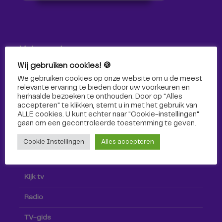
Volg ons!
Wij gebruiken cookies! 🍪
Volg Omroep Tilburg niet alleen hier, maar ook via social
We gebruiken cookies op onze website om u de meest
media!
relevante ervaring te bieden door uw voorkeuren en
herhaalde bezoeken te onthouden. Door op "Alles
accepteren" te klikken, stemt u in met het gebruik van
ALLE cookies. U kunt echter naar "Cookie-instellingen"
gaan om een ​​gecontroleerde toestemming te geven.
Cookie Instellingen
Alles accepteren
Radio & TV
Kijk tv
Radio
TV-gids