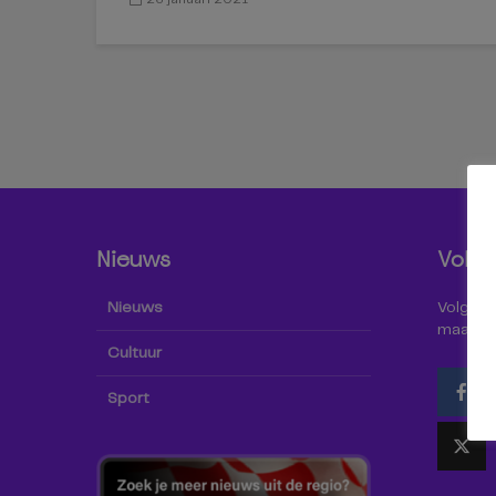
Nieuws
Volg 
Nieuws
Volg Omr
maar oo
Cultuur
Sport