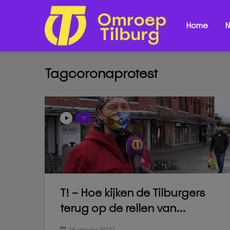
Home
N
Tagcoronaprotest
T!
T! – Hoe kijken de Tilburgers
terug op de rellen van...
26 januari 2021