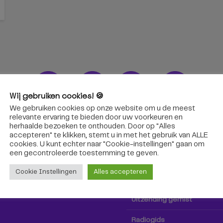
Wij gebruiken cookies! 🍪
We gebruiken cookies op onze website om u de meest
ons!
Radio & TV
relevante ervaring te bieden door uw voorkeuren en
herhaalde bezoeken te onthouden. Door op "Alles
accepteren" te klikken, stemt u in met het gebruik van ALLE
oep Tilburg niet alleen hier,
Kijk tv
cookies. U kunt echter naar "Cookie-instellingen" gaan om
k via social media!
een ​​gecontroleerde toestemming te geven.
Radio
Cookie Instellingen
Alles accepteren
TV-gids
Uitzending gemist
Radiogids