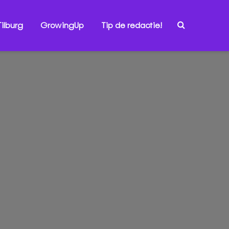
ilburg
GrowingUp
Tip de redactie!