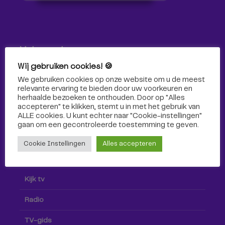
Volg ons!
Wij gebruiken cookies! 🍪
Volg Omroep Tilburg niet alleen hier, maar ook via social
We gebruiken cookies op onze website om u de meest
media!
relevante ervaring te bieden door uw voorkeuren en
herhaalde bezoeken te onthouden. Door op "Alles
accepteren" te klikken, stemt u in met het gebruik van
ALLE cookies. U kunt echter naar "Cookie-instellingen"
gaan om een ​​gecontroleerde toestemming te geven.
Cookie Instellingen
Alles accepteren
Radio & TV
Kijk tv
Radio
TV-gids