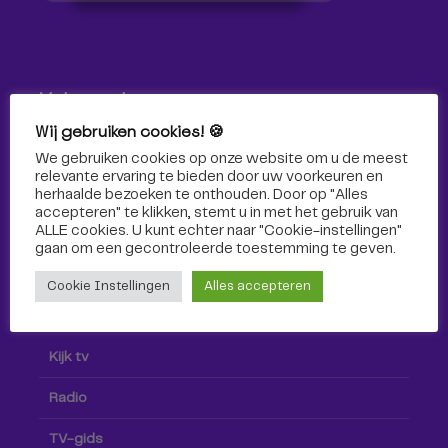
Volg ons!
Wij gebruiken cookies! 🍪
Volg Omroep Tilburg niet alleen hier, maar ook via social
We gebruiken cookies op onze website om u de meest
media!
relevante ervaring te bieden door uw voorkeuren en
herhaalde bezoeken te onthouden. Door op "Alles
accepteren" te klikken, stemt u in met het gebruik van
ALLE cookies. U kunt echter naar "Cookie-instellingen"
gaan om een ​​gecontroleerde toestemming te geven.
Cookie Instellingen
Alles accepteren
Radio & TV
Kijk tv
Radio
TV-gids