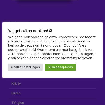
Volg ons!
Wij gebruiken cookies! 🍪
Volg Omroep Tilburg niet alleen hier, maar ook via social
We gebruiken cookies op onze website om u de meest
media!
relevante ervaring te bieden door uw voorkeuren en
herhaalde bezoeken te onthouden. Door op "Alles
accepteren" te klikken, stemt u in met het gebruik van
ALLE cookies. U kunt echter naar "Cookie-instellingen"
gaan om een ​​gecontroleerde toestemming te geven.
Cookie Instellingen
Alles accepteren
Radio & TV
Kijk tv
Radio
TV-gids