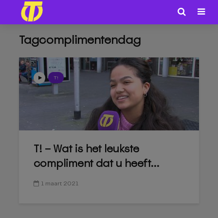
Tagcomplimentendag
T!
T! – Wat is het leukste
compliment dat u heeft...
1 maart 2021