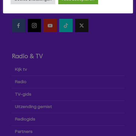
Volg Omroep Tilburg niet alleen hier, maar ook via social
media!
Radio & TV
Kijk tv
Radio
TV-gids
Uitzending gemist
Radiogids
Partners