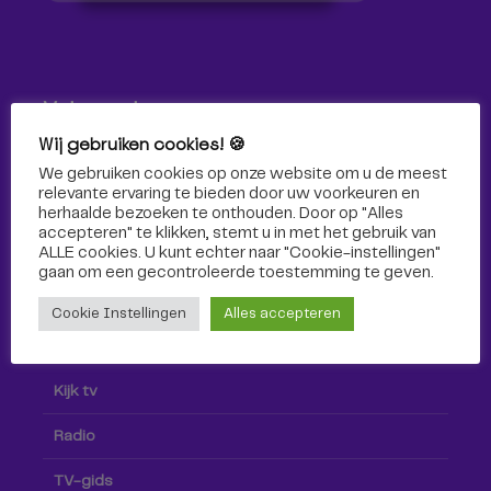
Volg ons!
Wij gebruiken cookies! 🍪
Volg Omroep Tilburg niet alleen hier, maar ook via social
We gebruiken cookies op onze website om u de meest
media!
relevante ervaring te bieden door uw voorkeuren en
herhaalde bezoeken te onthouden. Door op "Alles
accepteren" te klikken, stemt u in met het gebruik van
ALLE cookies. U kunt echter naar "Cookie-instellingen"
gaan om een ​​gecontroleerde toestemming te geven.
Cookie Instellingen
Alles accepteren
Radio & TV
Kijk tv
Radio
TV-gids