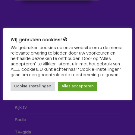
Volg ons!
Wij gebruiken cookies! 🍪
Volg Omroep Tilburg niet alleen hier, maar ook via social
We gebruiken cookies op onze website om u de meest
media!
relevante ervaring te bieden door uw voorkeuren en
herhaalde bezoeken te onthouden. Door op "Alles
accepteren" te klikken, stemt u in met het gebruik van
ALLE cookies. U kunt echter naar "Cookie-instellingen"
gaan om een ​​gecontroleerde toestemming te geven.
Cookie Instellingen
Alles accepteren
Radio & TV
Kijk tv
Radio
TV-gids