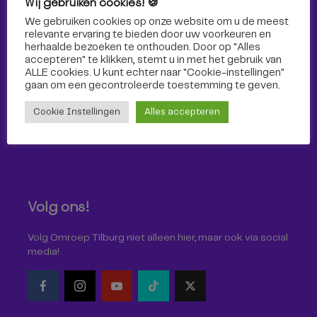
Wij gebruiken cookies! 🍪
Sport
We gebruiken cookies op onze website om u de meest
relevante ervaring te bieden door uw voorkeuren en
herhaalde bezoeken te onthouden. Door op "Alles
accepteren" te klikken, stemt u in met het gebruik van
ALLE cookies. U kunt echter naar "Cookie-instellingen"
gaan om een ​​gecontroleerde toestemming te geven.
Cookie Instellingen
Alles accepteren
Volg ons!
Volg Omroep Tilburg niet alleen hier, maar ook via social
media!