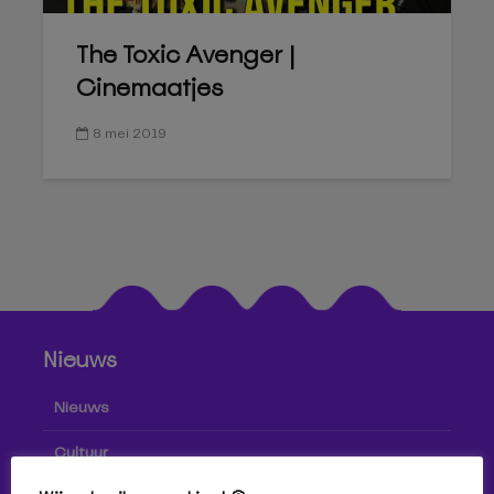
The Toxic Avenger |
Cinemaatjes
8 mei 2019
Nieuws
Nieuws
Cultuur