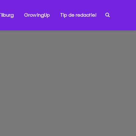
ilburg
GrowingUp
Tip de redactie!