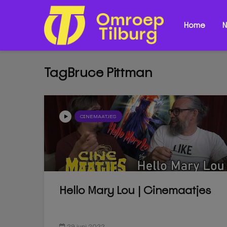
Home
N
TagBruce Pittman
CINEMAATJES
Hello Mary Lou | Cinemaatjes
29 juni 2022