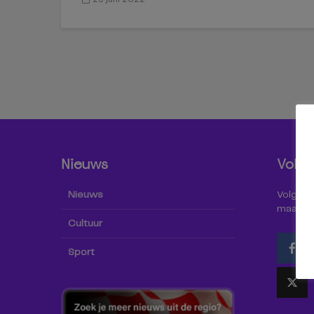
Nieuws
Volg 
Nieuws
Volg Omr
maar oo
Cultuur
Sport