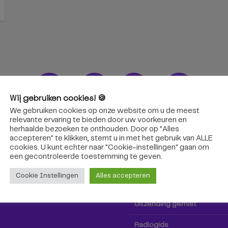
Wij gebruiken cookies! 🍪
We gebruiken cookies op onze website om u de meest
ons!
Radio & TV
relevante ervaring te bieden door uw voorkeuren en
herhaalde bezoeken te onthouden. Door op "Alles
accepteren" te klikken, stemt u in met het gebruik van ALLE
oep Tilburg niet alleen hier,
Kijk tv
cookies. U kunt echter naar "Cookie-instellingen" gaan om
k via social media!
een ​​gecontroleerde toestemming te geven.
Radio
Cookie Instellingen
Alles accepteren
TV-gids
Uitzending gemist
Radiogids